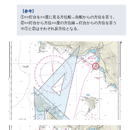
【参考】
①○○灯台を○○度に見る方位船→自船からの方位を言う。
②○○灯台から方位○○度の方位線→灯台からの方位を言う
※①と②はそれぞれ反方位となる。