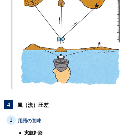
4
風（流）圧差
1
用語の意味
実航針路