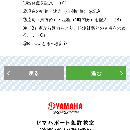
①出発点を記入…（A）
②現在の針路・速力（推測針路）を記入
③流向（真方位）・流程（1時間分）を記入…（B）
④（B）点から速力をとり、推測針路との交点を求め
る。…（C）
⑤B→C…とるべき針路
戻る
進む