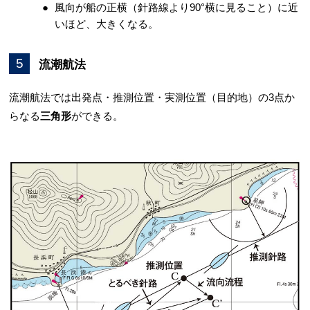
風向が船の正横（針路線より90°横に見ること）に近
いほど、大きくなる。
5
流潮航法
流潮航法では出発点・推測位置・実測位置（目的地）の3点か
らなる
三角形
ができる。