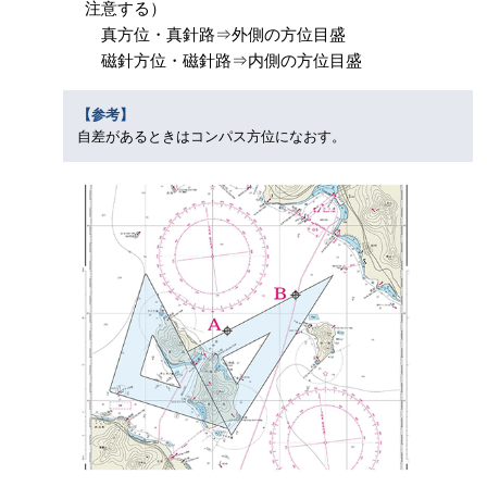
注意する）
真方位・真針路⇒外側の方位目盛
磁針方位・磁針路⇒内側の方位目盛
【参考】
自差があるときはコンパス方位になおす。