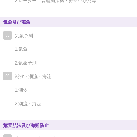
2.レーダー・音響測深機・救命いかだ等
気象及び海象
55
気象予測
1.気象
2.気象予測
56
潮汐・潮流・海流
1.潮汐
2.潮流・海流
荒天航法及び海難防止