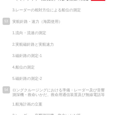
3.レーダーの相対方位による船位の測定
53
実航針路・速力（海図使用）
1.流向・流速の測定
2.実航磁針路と実航速力
3.磁針路の測定-1
4.船位の測定
5.磁針路の測定-2
54
ロングクルージングにおける準備・レーダー及び音響
測深機・救命いかだ、救命用通信装置及び無線電話等
1.航海計画の立案