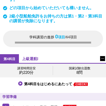
どの項目から始めていただいても構いません。
2級小型船舶免許をお持ちの方は第1・第2・第3科目
の講習が免除になります。
0
学科講習の進捗
項目
/64項目
上級運航I
第4科目
講習時間目安
国家試験出題数
約220分
8問
第4科目をはじめるにあたって
学習準備