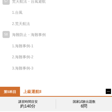
57
荒天航法・台風避航
1.台風
2.荒天航法
58
海難防止・海難事例
1.海難事例-1
2.海難事例-2
3.海難事例-3
上級運航II
第5科目
講習時間目安
国家試験出題数
約140分
6問