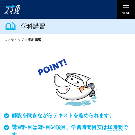
学科講習
スマ免トップ
学科講習
解説を聞きながら
テキストを進められます。
講習科目は5科目64項目、学習時間目安は
10時間
で
す。